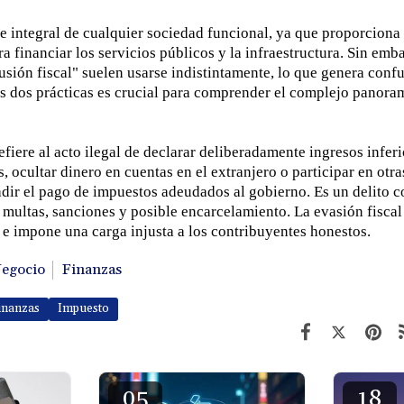
te integral de cualquier sociedad funcional, ya que proporciona
a financiar los servicios públicos y la infraestructura. Sin emb
lusión fiscal" suelen usarse indistintamente, lo que genera con
as dos prácticas es crucial para comprender el complejo panoram
efiere al acto ilegal de declarar deliberadamente ingresos inferio
s, ocultar dinero en cuentas en el extranjero o participar en otr
adir el pago de impuestos adeudados al gobierno. Es un delito 
multas, sanciones y posible encarcelamiento. La evasión fiscal
o e impone una carga injusta a los contribuyentes honestos.
egocio
Finanzas
inanzas
Impuesto
05
18