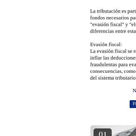
La tributación es par
fondos necesarios par
"evasión fiscal" y "e
diferencias entre est
Evasión fiscal:
La evasión fiscal se r
inflar las deduccione
fraudulentas para ev
consecuencias, como 
del sistema tributari
N
F
01