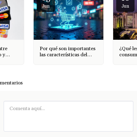
Jun
Jun
ntre
Por qué son importantes
¿Qué le
o y
las características del
consum
POS: una guía para elegir
banco q
el sistema POS adecuado
Zimbab
para su negocio
mentarios