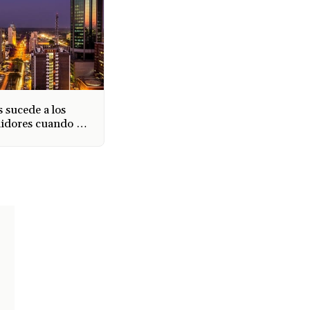
s sucede a los
idores cuando un
uiebra y cierra en
ue?